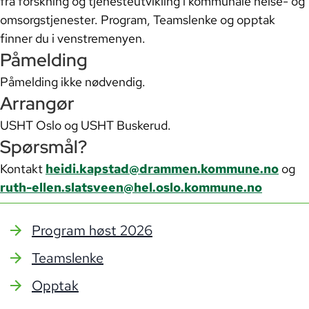
fra forskning og tjenesteutvikling i kommunale helse- og
omsorgstjenester. Program, Teamslenke og opptak
finner du i venstremenyen.
Påmelding
Påmelding ikke nødvendig.
Arrangør
USHT Oslo og USHT Buskerud.
Spørsmål?
Kontakt
heidi.kapstad@drammen.kommune.no
og
ruth-ellen.slatsveen@hel.oslo.kommune.no
Program høst 2026
Teamslenke
Opptak