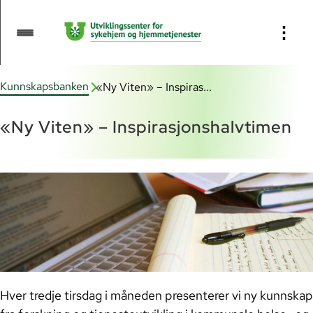
Innhold:
⋮
Program høst 2026
Kunnskapsbanken
«Ny Viten» – Inspiras...
Teamslenke
«Ny Viten» – Inspirasjonshalvtimen
Opptak
Hver tredje tirsdag i måneden presenterer vi ny kunnskap