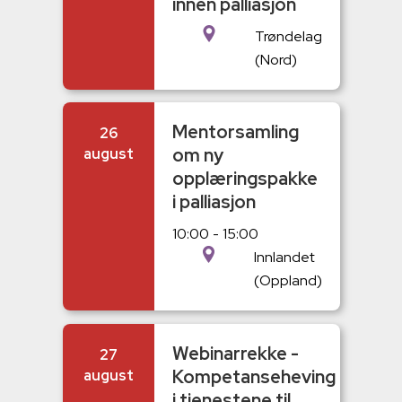
innen palliasjon
Trøndelag
(Nord)
Mentorsamling
26
om ny
august
opplæringspakke
i palliasjon
10:00 - 15:00
Innlandet
(Oppland)
Webinarrekke -
27
Kompetanseheving
august
i tjenestene til