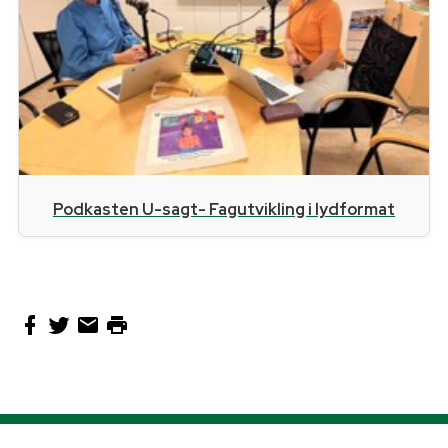
Podkasten U-sagt- Fagutvikling i lydformat