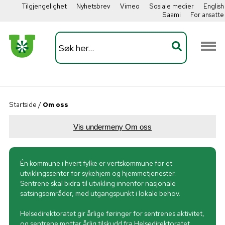
Tilgjengelighet
Nyhetsbrev
Vimeo
Sosiale medier
English
Saami
For ansatte
Startside
/
Om oss
Vis undermeny Om oss
Én kommune i hvert fylke er vertskommune for et
utviklingssenter for sykehjem og hjemmetjenester.
Sentrene skal bidra til utvikling innenfor nasjonale
satsingsområder, med utgangspunkt i lokale behov.
Helsedirektoratet gir årlige føringer for sentrenes aktivitet,
og sentrene mottar årlig tilskudd fra Helsedirektoratet.