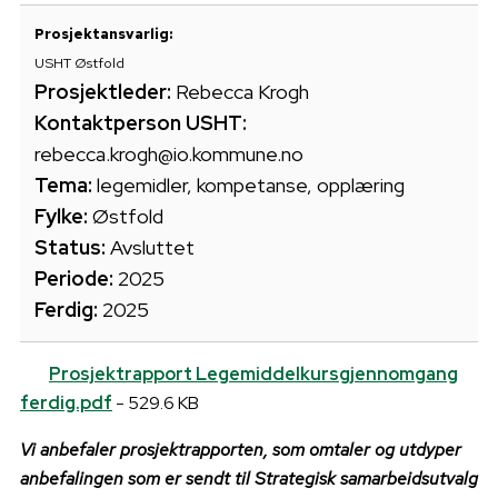
Prosjektansvarlig:
USHT Østfold
Prosjektleder:
Rebecca Krogh
Kontaktperson USHT:
rebecca.krogh@io.kommune.no
Tema:
legemidler, kompetanse, opplæring
Fylke:
Østfold
Status:
Avsluttet
Periode:
2025
Ferdig:
2025
Prosjektrapport Legemiddelkursgjennomgang
ferdig.pdf
- 529.6 KB
Vi anbefaler prosjektrapporten, som omtaler og utdyper
anbefalingen som er sendt til Strategisk samarbeidsutvalg