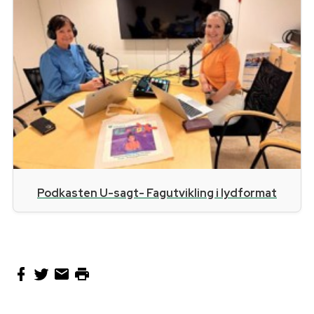
Podkasten U-sagt- Fagutvikling i lydformat