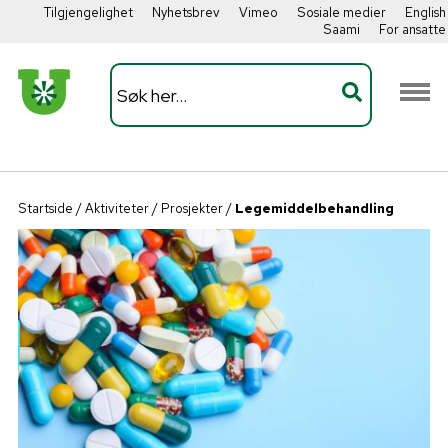
Tilgjengelighet
Nyhetsbrev
Vimeo
Sosiale medier
English
Saami
For ansatte
Startside
/
Aktiviteter
/
Prosjekter
/
Legemiddelbehandling