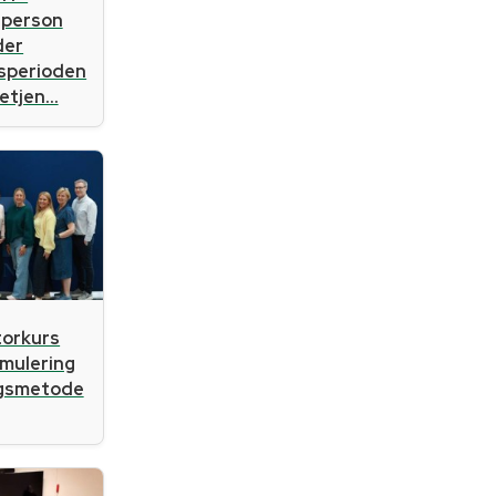
sperson
der
gsperioden
tjen...
atorkurs
imulering
ngsmetode