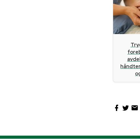
Try
fore
avde
håndter
og