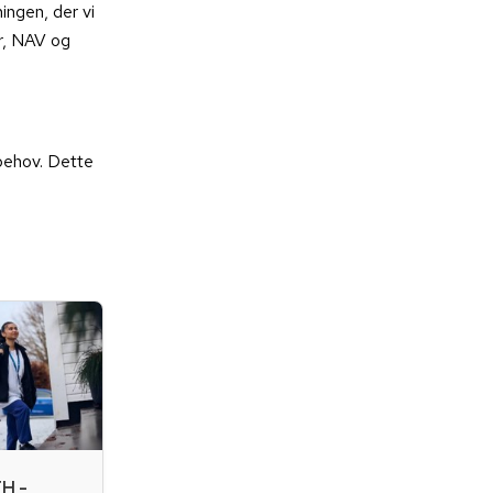
ingen, der vi
er, NAV og
 behov. Dette
H -