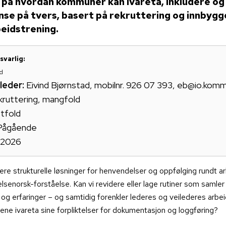
e på hvordan kommuner kan ivareta, inkludere og
se på tvers, basert på rekruttering og innbyg
beidstrening.
svarlig:
d
leder:
Eivind Bjørnstad, mobilnr. 926 07 393, eb@io.kom
kruttering, mangfold
tfold
Pågående
2026
sere strukturelle løsninger for henvendelser og oppfølging rundt a
lsenorsk-forståelse. Kan vi revidere eller lage rutiner som samler
g erfaringer – og samtidig forenkler lederes og veilederes arbe
ne ivareta sine forpliktelser for dokumentasjon og loggføring?