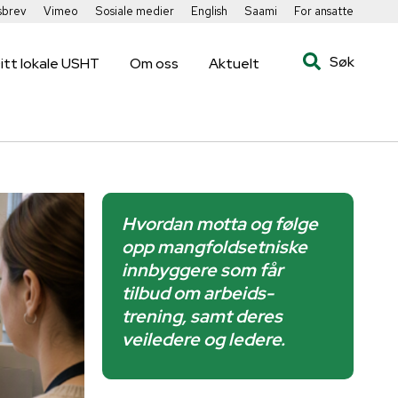
sbrev
Vimeo
Sosiale medier
English
Saami
For ansatte
Søk
itt lokale USHT
Om oss
Aktuelt
Hvordan motta og følge
opp mangfoldsetniske
innbyggere som får
tilbud om arbeids-
trening, samt deres
veiledere og ledere.