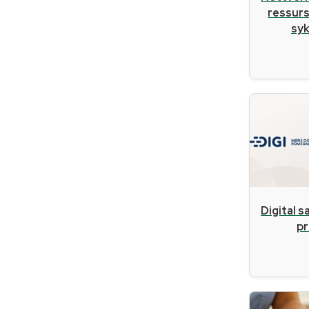
ressurs
sy
Digital s
pr