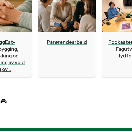
ggEst-
Pårørendearbeid
Podkaste
bygging,
Fagutvi
kking og
lydf
ing av vold
 ov...