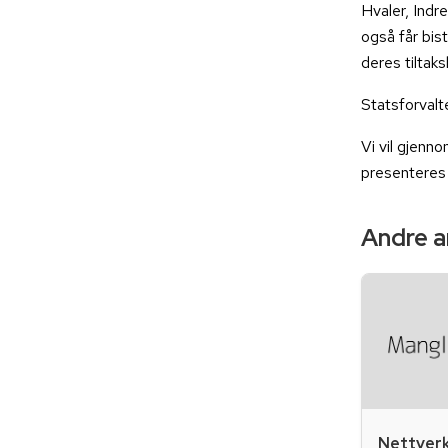
Hvaler, Indr
også får bist
deres tiltak
Statsforvalte
Vi vil gjenn
presenteres
Andre ar
Nettverk