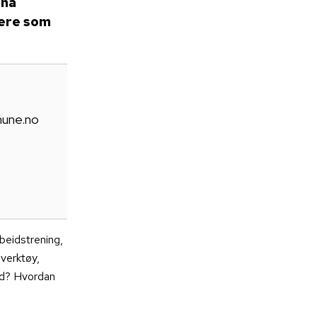
 ha
gere som
mune.no
rbeidstrening,
 verktøy,
id? Hvordan