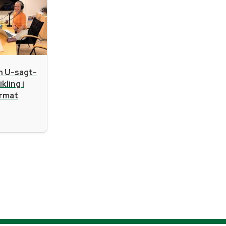
n U-sagt-
kling i
ormat