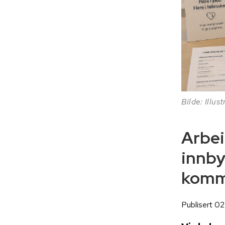
Bilde: Illus
Arbei
innby
komm
Publisert 02