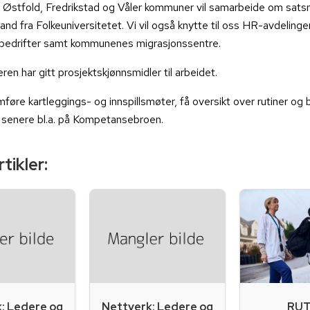
e Østfold, Fredrikstad og Våler kommuner vil samarbeide om satsn
and fra Folkeuniversitetet. Vi vil også knytte til oss HR-avdeling
sbedrifter samt kommunenes migrasjonssentre.
ren har gitt prosjektskjønnsmidler til arbeidet.
omføre kartleggings- og innspillsmøter, få oversikt over rutiner og
 senere bl.a. på Kompetansebroen.
tikler:
RUT
: Ledere og
Nettverk: Ledere og