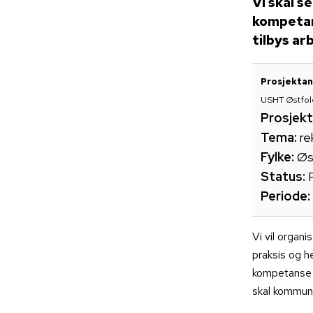
Vi skal s
kompetan
tilbys ar
Prosjektan
USHT Østfol
Prosjekt
Tema:
re
Fylke:
Øs
Status:
Periode:
Vi vil organi
praksis og he
kompetanse o
skal kommune