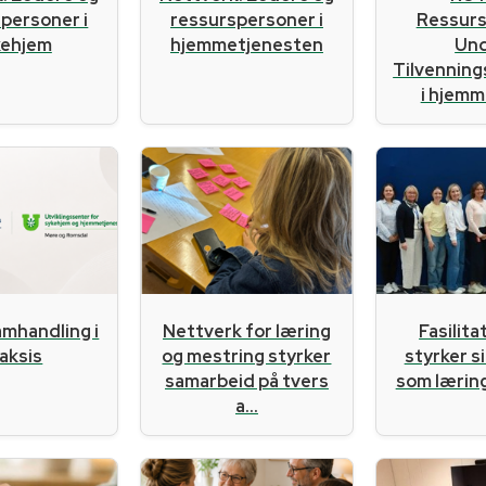
Ressur
personer i
ressurspersoner i
Un
kehjem
hjemmetjenesten
Tilvennin
i hjemme
amhandling i
Nettverk for læring
Fasilit
aksis
og mestring styrker
styrker s
samarbeid på tvers
som læri
a...