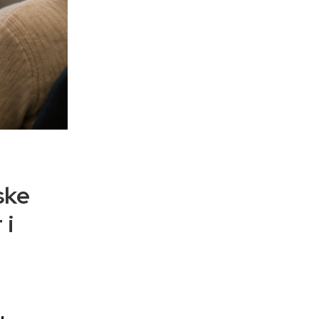
ske
 i