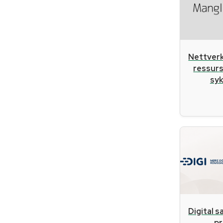
Nettverk
ressurs
sy
Digital s
pr