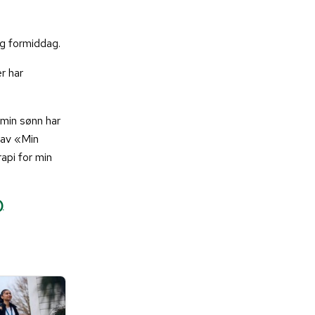
ag formiddag.
r har
 min sønn har
 av «Min
rapi for min
)