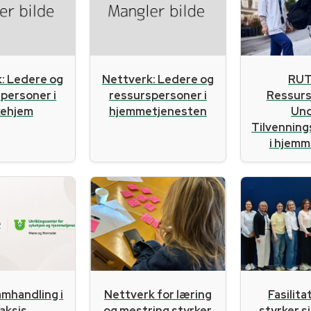
RUT
: Ledere og
Nettverk: Ledere og
Ressur
personer i
ressurspersoner i
Un
kehjem
hjemmetjenesten
Tilvennin
i hjemme
amhandling i
Nettverk for læring
Fasilit
aksis
og mestring styrker
styrker s