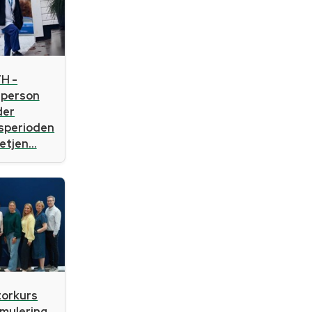
H -
sperson
der
gsperioden
tjen...
atorkurs
imulering