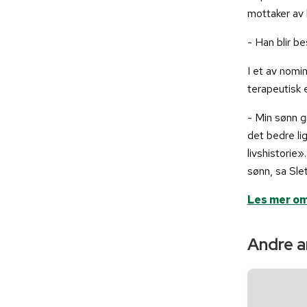
mottaker av h
- Han blir b
I et av nomi
terapeutisk 
- Min sønn gi
det bedre li
livshistorie»
sønn, sa Slet
Les mer om
Andre ar