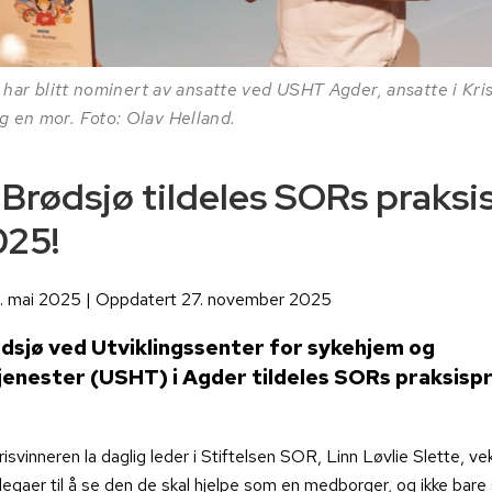
n har blitt nominert av ansatte ved USHT Agder, ansatte i Kri
en mor. Foto: Olav Helland.
 Brødsjø tildeles SORs praksi
025!
5. mai 2025 | Oppdatert 27. november 2025
dsjø ved Utviklingssenter for sykehjem og
enester (USHT) i Agder tildeles SORs praksispr
l prisvinneren la daglig leder i Stiftelsen SOR, Linn Løvlie Slette, ve
ollegaer til å se den de skal hjelpe som en medborger, og ikke bar