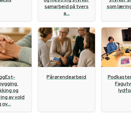
samarbeid på tvers
som læri
a...
ggEst-
Pårørendearbeid
Podkaste
bygging,
Fagutvi
kking og
lydf
ing av vold
 ov...