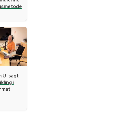
ngsmetode
n U-sagt-
kling i
ormat