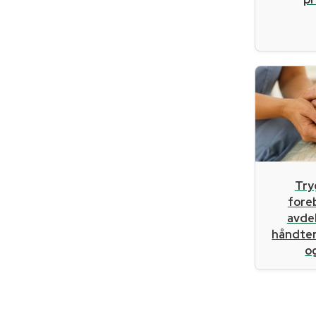
Try
fore
avde
håndter
og