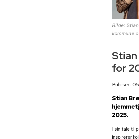
Bilde: Stia
kommune og 
Stian
for 2
Publisert 0
Stian Brø
hjemmetj
2025.
I sin tale ti
inspirerer k