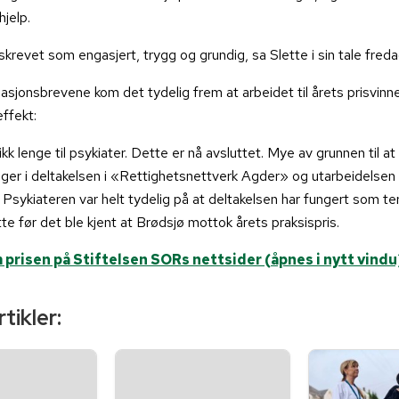
jelp.
eskrevet som engasjert, trygg og grundig, sa Slette i sin tale fred
nasjonsbrevene kom det tydelig frem at arbeidet til årets prisvinne
effekt:
kk lenge til psykiater. Dette er nå avsluttet. Mye av grunnen til at
gger i deltakelsen i «Rettighetsnettverk Agder» og utarbeidelsen
. Psykiateren var helt tydelig på at deltakelsen har fungert som te
te før det ble kjent at Brødsjø mottok årets praksispris.
 prisen på Stiftelsen SORs nettsider (åpnes i nytt vindu
tikler: