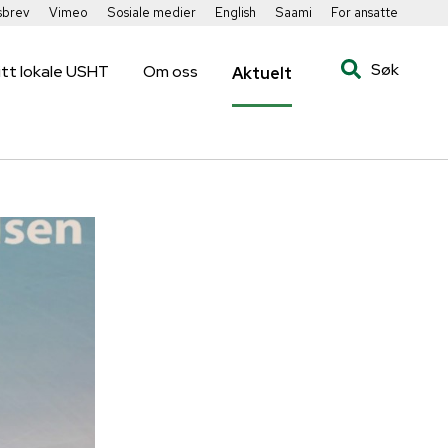
sbrev
Vimeo
Sosiale medier
English
Saami
For ansatte
Søk
itt lokale USHT
Om oss
Aktuelt