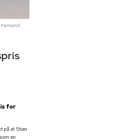
stiansand
spris
is for
kt på at Stian
e som en