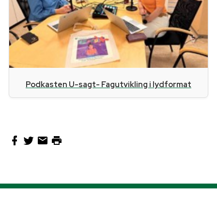
Podkasten U-sagt- Fagutvikling i lydformat