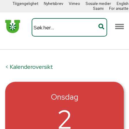
Tilgjengelighet
Nyhetsbrev
Vimeo
Sosiale medier
English
Saami
For ansatte
< Kalenderoversikt
Onsdag
2