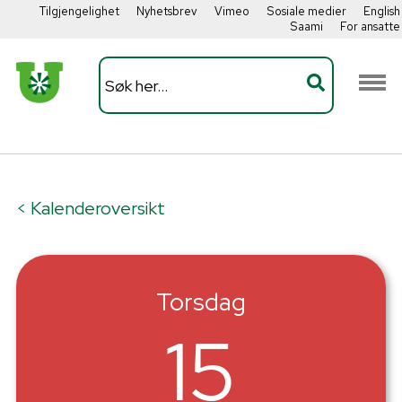
Tilgjengelighet
Nyhetsbrev
Vimeo
Sosiale medier
English
Saami
For ansatte
< Kalenderoversikt
Torsdag
15