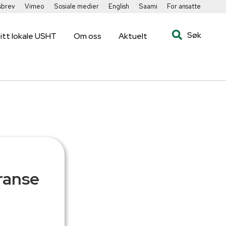
sbrev
Vimeo
Sosiale medier
English
Saami
For ansatte
Søk
itt lokale USHT
Om oss
Aktuelt
ranse