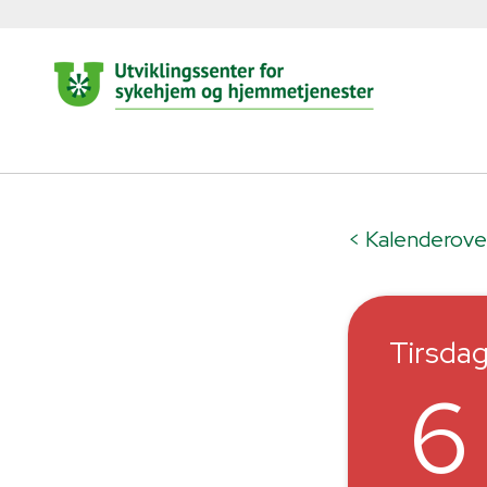
< Kalenderove
Tirsda
6