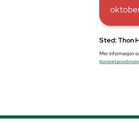
oktobe
Sted: Thon 
Mer informasjon o
Kompetansebroe