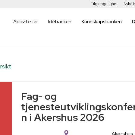
Tilgjengelighet
Nyhet
Aktiviteter
Idébanken
Kunnskapsbanken
D
rsikt
Fag- og
g
tjenesteutviklingskonfe
n i Akershus 2026
Akershus