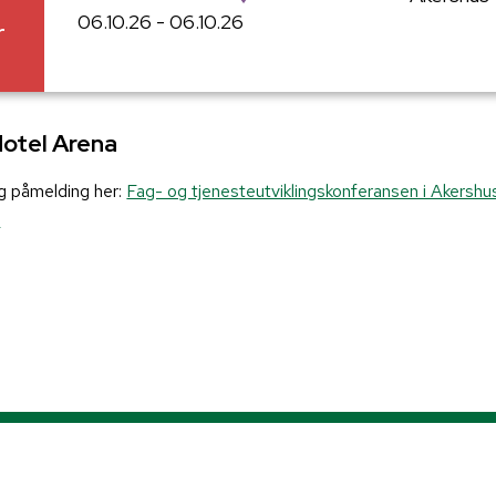
06.10.26 - 06.10.26
r
Hotel Arena
g påmelding her:
Fag- og tjenesteutviklingskonferansen i Akersh
n