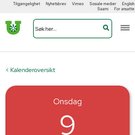
Tilgjengelighet
Nyhetsbrev
Vimeo
Sosiale medier
English
Saami
For ansatte
< Kalenderoversikt
Onsdag
9