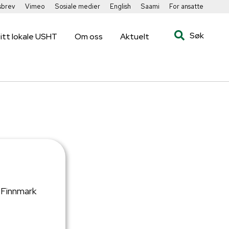
sbrev
Vimeo
Sosiale medier
English
Saami
For ansatte
Søk
itt lokale USHT
Om oss
Aktuelt
Finnmark