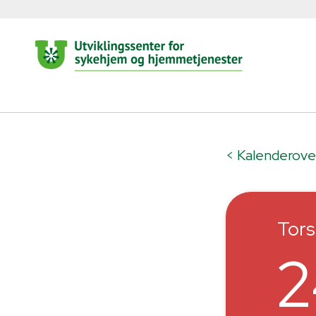
< Kalenderove
Tor
2