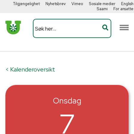
Tilgjengelighet
Nyhetsbrev
Vimeo
Sosiale medier
English
Saami
For ansatte
< Kalenderoversikt
Onsdag
7