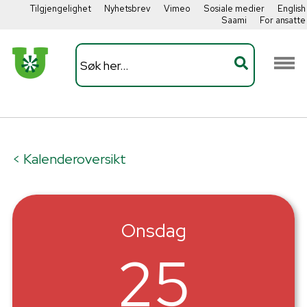
Tilgjengelighet
Nyhetsbrev
Vimeo
Sosiale medier
English
Saami
For ansatte
< Kalenderoversikt
Onsdag
25