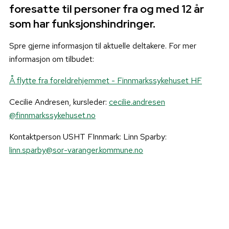
foresatte til personer fra og med 12 år
som har funksjonshindringer.
Spre gjerne informasjon til aktuelle deltakere. For mer
informasjon om tilbudet:
Å flytte fra foreldrehjemmet - Finnmarkssykehuset HF
Cecilie Andresen, kursleder:
cecilie
.andresen
@finnmarkssykehuset
.no
Kontaktperson USHT FInnmark: Linn Sparby:
linn.sparby@sor-varanger.kommune.no