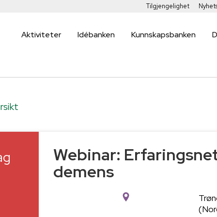
Tilgjengelighet
Nyhet
Aktiviteter
Idébanken
Kunnskapsbanken
D
rsikt
Webinar: Erfaringsne
ag
demens
8
Trøn
(Nor