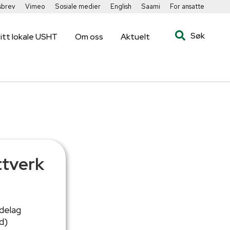
sbrev
Vimeo
Sosiale medier
English
Saami
For ansatte
Søk
itt lokale USHT
Om oss
Aktuelt
ttverk
delag
d)