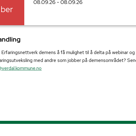
08.09.26 - 08.09.26
ber
ndling
i Erfaringsnettverk demens å få mulighet til å delta på webinar og
erfaringsutveksling med andre som jobber på demensområdet? Send
ad@verdal.kommune.no