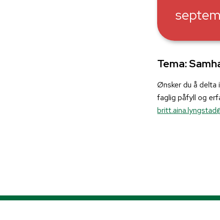
septem
Tema: Samha
Ønsker du å delta 
faglig påfyll og 
britt.aina.lyngst