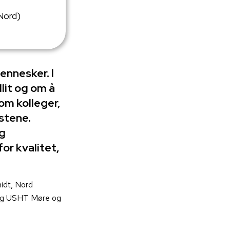
Nord)
ennesker. I
llit og om å
lom kolleger,
stene.
og
for kvalitet,
idt, Nord
g og USHT Møre og