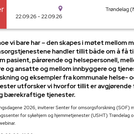
r
Trøndelag (
22.09.26 - 22.09.26
e noe vi bare har – den skapes i møtet mellom m
orgstjenestene handler tillit både om å få ti
llom pasient, pårørende og helsepersonell, mel
e og ansatte og mellom innbyggere og tjene
skning og eksempler fra kommunale helse- 
ter utforsker vi hvorfor tillit er avgjørende 
 bærekraftige tjenester.
ningsdagene 2026, inviterer Senter for omsorgsforskning (SOF) m
klingssenter for sykehjem og hjemmetjenester (USHT) Trøndela
webinar.