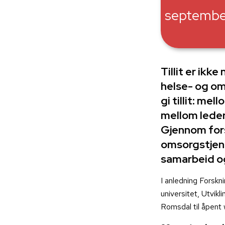
septembe
Tillit er ikk
helse- og oms
gi tillit: me
mellom leder
Gjennom for
omsorgstjenes
samarbeid og
I anledning Forsk
universitet, Utvi
Romsdal til åpent 