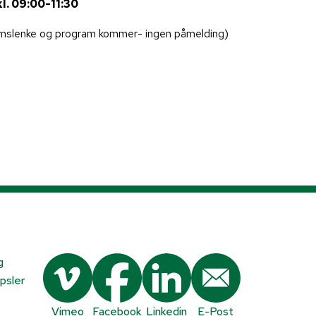
l. 09:00-11:30
eamslenke og program kommer- ingen påmelding)
g
psler
Vimeo
Facebook
Linkedin
E-Post