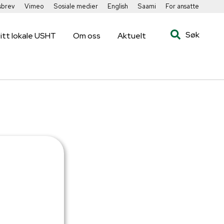
sbrev
Vimeo
Sosiale medier
English
Saami
For ansatte
Søk
itt lokale USHT
Om oss
Aktuelt