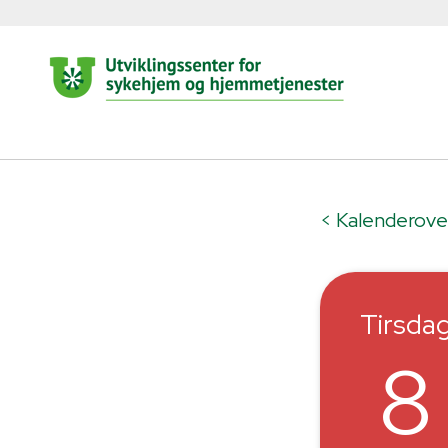
< Kalenderove
Tirsda
8