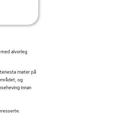
r med alvorleg
stenesta møter på
området, og
anseheving innan
eresserte.