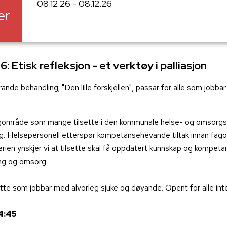
08.12.26 - 08.12.26
er
: Etisk refleksjon - et verktøy i palliasjon
ande behandling; "Den lille forskjellen", passar for alle som jobba
 fagområde som mange tilsette i den kommunale helse- og omsorg
ag. Helsepersonell etterspør kompetansehevande tiltak innan fag
ien ynskjer vi at tilsette skal få oppdatert kunnskap og kompet
ing og omsorg.
tte som jobbar med alvorleg sjuke og døyande. Opent for alle int
14:45