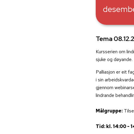
desemb
Tema 08.12.26
Kursserien om lindr
sjuke og døyande.
Palliasjon er eit
i sin arbeidskvard
gjennom webinarser
lindrande behandl
Målgruppe:
Tilse
Tid: kl. 14:00 - 