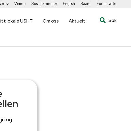
sbrev
Vimeo
Sosiale medier
English
Saami
For ansatte
Søk
itt lokale USHT
Om oss
Aktuelt
e
ellen
gn og