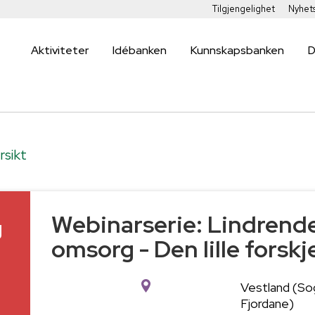
Tilgjengelighet
Nyhet
Aktiviteter
Idébanken
Kunnskapsbanken
D
rsikt
Webinarserie: Lindrend
g
omsorg - Den lille forskj
Vestland (So
Fjordane)