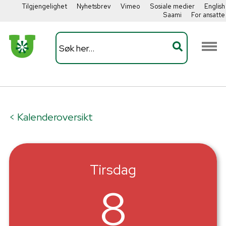
Tilgjengelighet
Nyhetsbrev
Vimeo
Sosiale medier
English
Saami
For ansatte
< Kalenderoversikt
Tirsdag
8