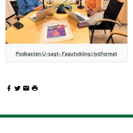
Podkasten U-sagt- Fagutvikling i lydformat