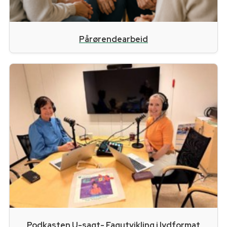
Pårørendearbeid
Podkasten U-sagt- Fagutvikling i lydformat