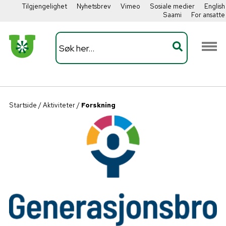
Tilgjengelighet
Nyhetsbrev
Vimeo
Sosiale medier
English
Saami
For ansatte
Startside
/
Aktiviteter
/
Forskning