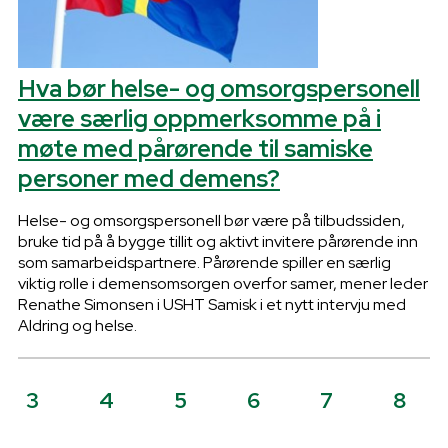
Hva bør helse- og omsorgspersonell
være særlig oppmerksomme på i
møte med pårørende til samiske
personer med demens?
Helse- og omsorgspersonell bør være på tilbudssiden,
bruke tid på å bygge tillit og aktivt invitere pårørende inn
som samarbeidspartnere. Pårørende spiller en særlig
viktig rolle i demensomsorgen overfor samer, mener leder
Renathe Simonsen i USHT Samisk i et nytt intervju med
Aldring og helse.
3
4
5
6
7
8