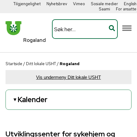
Tilgjengelighet
Nyhetsbrev
Vimeo
Sosiale medier
English
Saami
For ansatte
Rogaland
Startside
/
Ditt lokale USHT
/
Rogaland
Vis undermeny Ditt lokale USHT
Kalender
▼
08
Utviklingskonferansen 2026
september
Utviklingssenter for sykehjem og