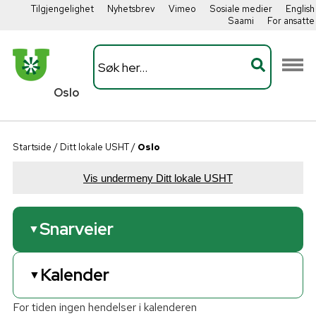
Tilgjengelighet
Nyhetsbrev
Vimeo
Sosiale medier
English
Saami
For ansatte
Oslo
Startside
/
Ditt lokale USHT
/
Oslo
Vis undermeny Ditt lokale USHT
Snarveier
▼
USHT Oslo årsrapport 2024.pdf
Kalender
▼
USHT Oslo Handlingsplan 2025.pdf
Vår Vimeo-kanal
Følg oss på LinkedIn
For tiden ingen hendelser i kalenderen