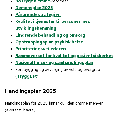
Bo trygt hjemme
-reformen
Demensplan 2025
Pårørendestrategien
Kvalitet i tjenester til personer med
utviklingshemming
Lindrende behandling og omsorg
Opptrappingsplan psykisk helse
Prioriteringsveilederen
Rammeverket for kvalitet og pasientsikkerhet
Nasjonal helse- og samhandlingsplan
Forebygging og avverging av vold og overgrep
(
TryggEst
)
Handlingsplan 2025
Handlingsplan for 2025 finner du i den grønne menyen
(øverst til høyre).