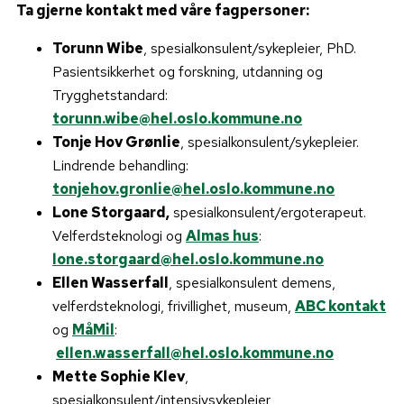
Ta gjerne kontakt med våre fagpersoner:
Torunn Wibe
, spesialkonsulent/sykepleier, PhD.
Pasientsikkerhet og forskning, utdanning og
Trygghetstandard:
torunn.wibe@hel.oslo.kommune.no
Tonje Hov Grønlie
, spesialkonsulent/sykepleier.
Lindrende behandling:
tonjehov.gronlie@hel.oslo.kommune.no
Lone Storgaard,
spesialkonsulent/ergoterapeut.
Velferdsteknologi og
Almas hus
:
lone.storgaard@hel.oslo.kommune.no
Ellen Wasserfall
, spesialkonsulent demens,
velferdsteknologi, frivillighet, museum,
ABC kontakt
og
MåMil
:
ellen.wasserfall@hel.oslo.kommune.no
Mette Sophie Klev
,
spesialkonsulent/intensivsykepleier