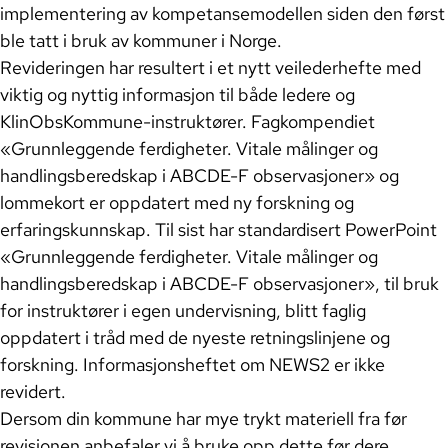
implementering av kompetansemodellen siden den først
ble tatt i bruk av kommuner i Norge.
Revideringen har resultert i et nytt veilederhefte med
viktig og nyttig informasjon til både ledere og
KlinObsKommune-instruktører. Fagkompendiet
«Grunnleggende ferdigheter. Vitale målinger og
handlingsberedskap i ABCDE-F observasjoner» og
lommekort er oppdatert med ny forskning og
erfaringskunnskap. Til sist har standardisert PowerPoint
«Grunnleggende ferdigheter. Vitale målinger og
handlingsberedskap i ABCDE-F observasjoner», til bruk
for instruktører i egen undervisning, blitt faglig
oppdatert i tråd med de nyeste retningslinjene og
forskning. Informasjonsheftet om NEWS2 er ikke
revidert.
Dersom din kommune har mye trykt materiell fra før
revisjonen anbefaler vi å bruke opp dette før dere