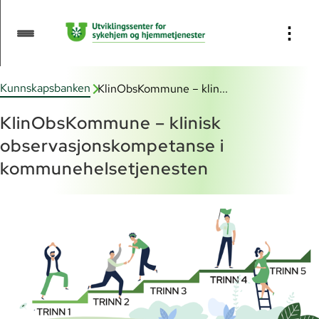
Innhold:
⋮
Informasjon om KlinObsKommune
Kunnskapsbanken
KlinObsKommune – klin...
Veileder for bruk av
KlinObsKommune – klinisk
kompetansemodellen
observasjonskompetanse i
Trinn 1: Grunnleggende ferdigheter
kommunehelsetjenesten
Trinn 2: Hjerte-lunge-redning
(HLR)
Trinn 3: ABCDE-F, NEWS2 og
ISBAR