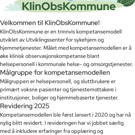
Trinn 4 og 5: Teamarbeid og
kommunikasjon, pasientforløp
Velkommen til KlinObsKommune!
internt i kommunen og på tvers av
helsetjenestenivå
KlinObsKommune er en trinnvis kompetansemodell
utviklet av Utviklingssenter for sykehjem og
hjemmetjenester. Målet med kompetansemodellen er å
Å benytte KlinObsKommune til å
øke klinisk observasjonskompetanse blant
styrke resiliens og bygge en
helsepersonell i kommunale helse- og omsorgstjenester.
lærende organisasjon
Målgruppe for kompetansemodellen
Målgruppen er helsepersonell, og sluttbrukere er
Last ned læringsmateriell
primært voksne pasienter og tjenestemottakere i
institusjoner, boliger og hjemmebaserte tjenester.
Lommekort og skjema
Revidering 2025
Kompetansemodellen ble først lansert i 2020 og har nå
Markedsføringsmateriell
nylig blitt revidert. I revideringen har vi jobbet særlig
med å inkludere erfaringer fra opplæring og